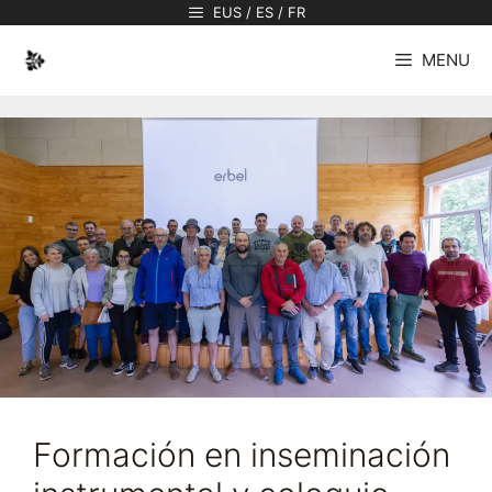
Saltar
EUS / ES / FR
al
MENU
contenido
Formación en inseminación