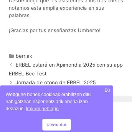
Desde luego que los asistentes a los dos cursos
notamos esta amplia experiencia en sus
palabras.
¡Gracias por tus enseñanzas Umberto!
Categorías
berriak
ERBEL estará en Apimondia 2025 con su app
ERBEL Bee Test
Jornada de otoño de ERBEL 2025
itxi
Webgune honek cookieak erabiltzen ditu
nabigatzean esperientziarik onena izan
dezazun.
Irakurri gehiago
Politica de privacidad
Ulertu dut
© ERBEL 2024 ·