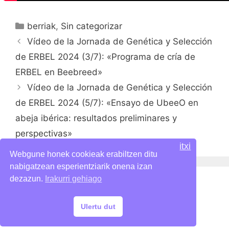
Categorías
berriak
,
Sin categorizar
Vídeo de la Jornada de Genética y Selección
de ERBEL 2024 (3/7): «Programa de cría de
ERBEL en Beebreed»
Vídeo de la Jornada de Genética y Selección
de ERBEL 2024 (5/7): «Ensayo de UbeeO en
abeja ibérica: resultados preliminares y
perspectivas»
itxi
Webgune honek cookieak erabiltzen ditu
nabigatzean esperientziarik onena izan
dezazun.
Irakurri gehiago
Politica de privacidad
Ulertu dut
© ERBEL 2024 ·