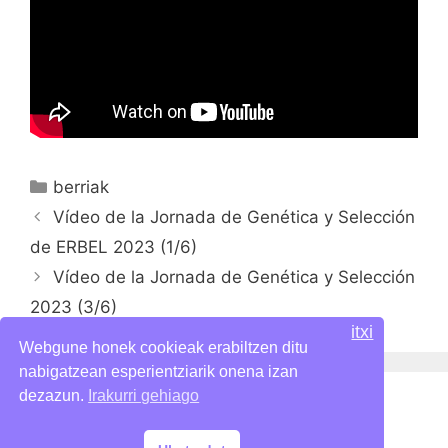
Categorías
berriak
Vídeo de la Jornada de Genética y Selección
de ERBEL 2023 (1/6)
Vídeo de la Jornada de Genética y Selección
2023 (3/6)
itxi
Webgune honek cookieak erabiltzen ditu
nabigatzean esperientziarik onena izan
dezazun.
Irakurri gehiago
Politica de privacidad